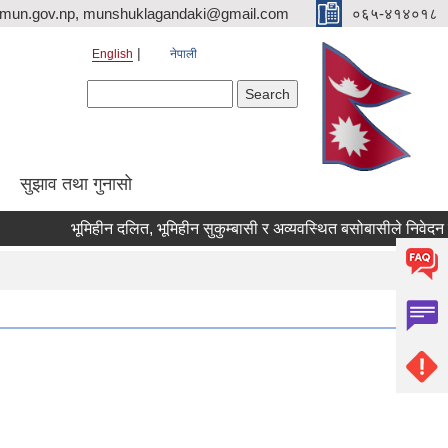
imun.gov.np, munshuklagandaki@gmail.com
०६५-४१४०१८
English
नेपाली
Search form
Search
सुझाव तथा गुनासो
भूमिहीन दलित, भूमिहीन सुकुम्बासी र अव्यवस्थित बसोबासीले निवेदन दिने स