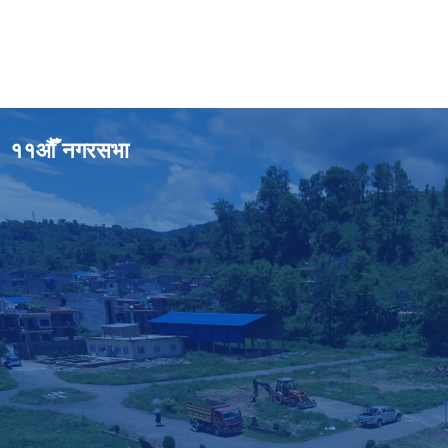
११औँ नगरसभा