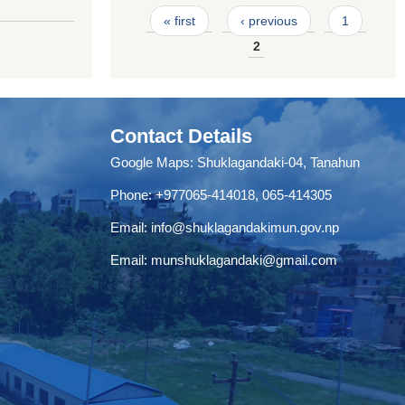
Pages
« first
‹ previous
1
2
Contact Details
Google Maps:
Shuklagandaki-04, Tanahun
Phone:
+977065-414018
,
065-414305
Email:
info@shuklagandakimun.gov.np
Email:
munshuklagandaki@gmail.com