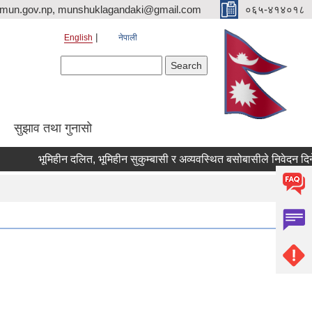
imun.gov.np, munshuklagandaki@gmail.com
०६५-४१४०१८
English
नेपाली
Search form
Search
सुझाव तथा गुनासो
भूमिहीन दलित, भूमिहीन सुकुम्बासी र अव्यवस्थित बसोबासीले निवेदन दिने सम्बन