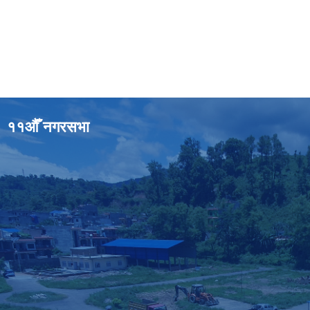
११औँ नगरसभा