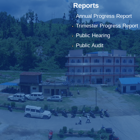
Reports
Annual Progress Report
Trimester Progress Report
Public Hearing
Public Audit