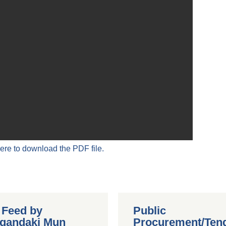
here to download the PDF file.
r Feed by
Public
gandaki Mun
Procurement/Ten