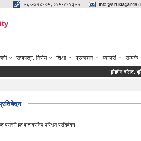
०६५-४१४१०५, ०६५-४१४३०५
info@shuklagandak
ity
ारी
राजपत्र, निर्णय
शिक्षा
प्रकाशन
ग्यालरी
सम्पर्क
भूमिहीन दलित, भूमिहीन सुक
प्रतिबेदन
त प्रारम्भिक वातावरनिय परिक्षण प्रतिबेदन