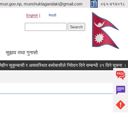
imun.gov.np, munshuklagandaki@gmail.com
०६५-४१४०१८
English
नेपाली
Search form
Search
सुझाव तथा गुनासो
ुम्बासी र अव्यवस्थित बसोबासीले निवेदन दिने सम्बन्धी २१ दिने सूचना ।
विश