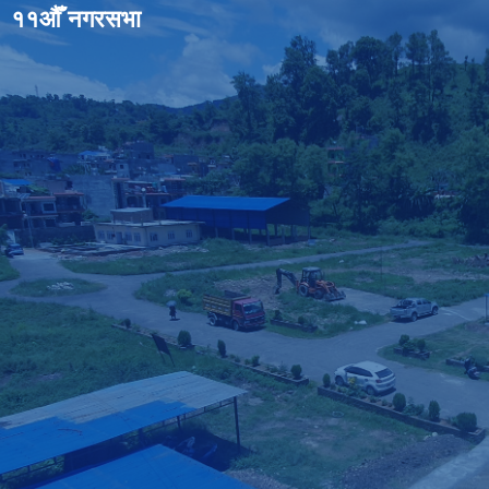
११औँ नगरसभा