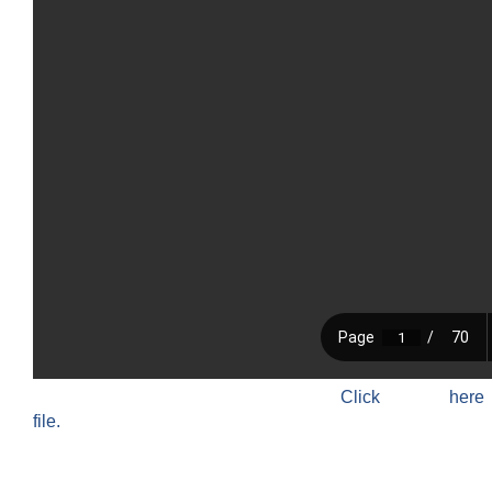
Click h
file.