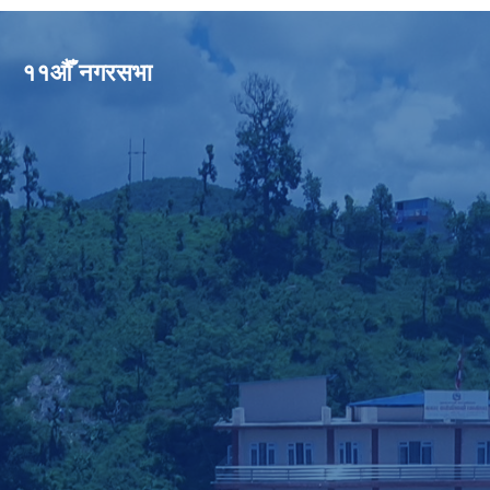
११औँ नगरसभा