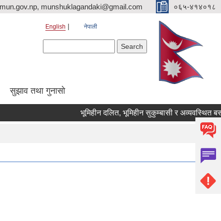
imun.gov.np, munshuklagandaki@gmail.com
०६५-४१४०१८
English
नेपाली
Search form
Search
सुझाव तथा गुनासो
भूमिहीन दलित, भूमिहीन सुकुम्बासी र अव्यवस्थित बसोबासी