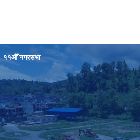
११औँ नगरसभा