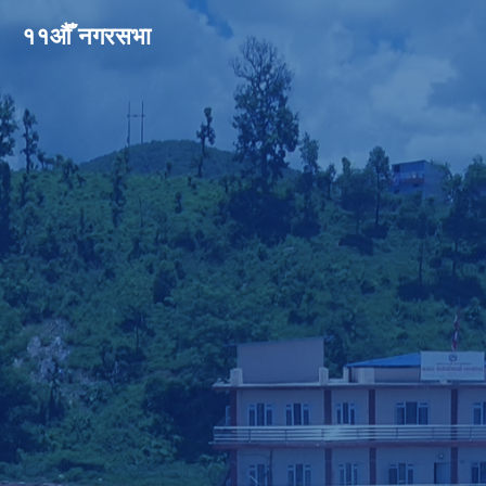
११औँ नगरसभा