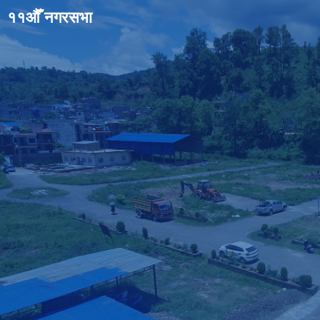
११औँ नगरसभा