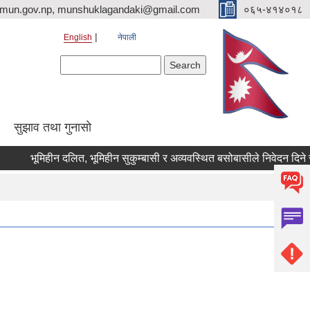
imun.gov.np, munshuklagandaki@gmail.com
०६५-४१४०१८
English
नेपाली
Search form
Search
सुझाव तथा गुनासो
भूमिहीन दलित, भूमिहीन सुकुम्बासी र अव्यवस्थित बसोबासीले निवेदन दिने सम्बन्