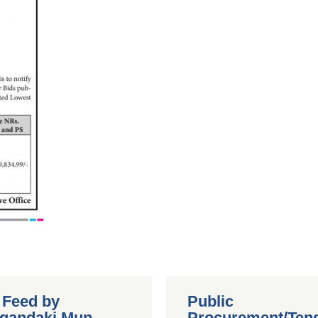
r Feed by
Public
gandaki Mun
Procurement/Ten