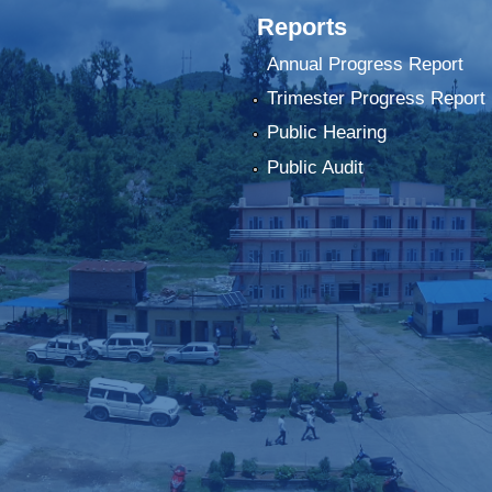
Reports
Annual Progress Report
Trimester Progress Report
Public Hearing
Public Audit