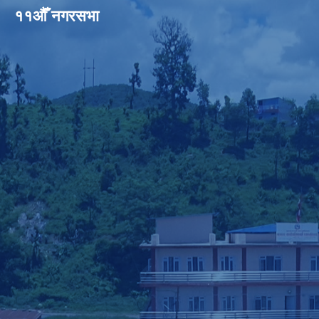
११औँ नगरसभा