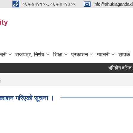
०६५-४१४१०५, ०६५-४१४३०५
info@shuklagandak
ity
ारी
राजपत्र, निर्णय
शिक्षा
प्रकाशन
ग्यालरी
सम्पर्क
भूमिहीन दलित, भूमिहीन
 ।
प्रकाशन गरिएको सूचना ।