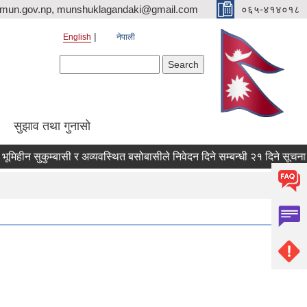
imun.gov.np, munshuklagandaki@gmail.com
०६५-४१४०१८
English
नेपाली
Search form
Search
सुझाव तथा गुनासो
 सुकुम्बासी र अव्यवस्थित बसोबासीले निवेदन दिने सम्बन्धी २१ दिने सूचना ।