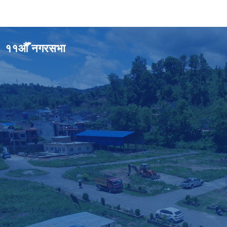
११औँ नगरसभा