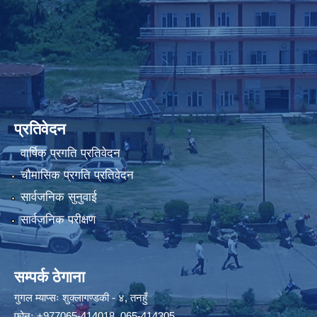
प्रतिवेदन
वार्षिक प्रगति प्रतिवेदन
चौमासिक प्रगति प्रतिवेदन
सार्वजनिक सुनुवाई
सार्वजनिक परीक्षण
सम्पर्क ठेगाना
गुगल म्याप्सः
शुक्लागण्डकी - ४, तनहुँ
फोनः
+977065-414018
,
065-414305