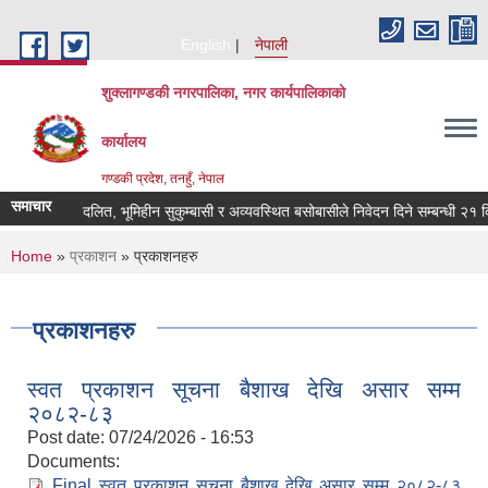
Skip to main content
English
नेपाली
शुक्लागण्डकी नगरपालिका, नगर कार्यपालिकाको
कार्यालय
गण्डकी प्रदेश, तनहुँ, नेपाल
समाचार
भूमिहीन दलित, भूमिहीन सुकुम्बासी र अव्यवस्थित बसोबासीले निवेदन दिने सम्बन्धी २१ दिने 
You are here
Home
»
प्रकाशन
» प्रकाशनहरु
प्रकाशनहरु
स्वत प्रकाशन सूचना बैशाख देखि असार सम्म
२०८२-८३
Post date:
07/24/2026 - 16:53
Documents:
Final स्वत प्रकाशन सुचना बैशाख देखि असार सम्म २०८२-८३