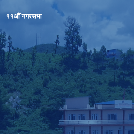
११औँ नगरसभा