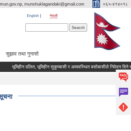
imun.gov.np, munshuklagandaki@gmail.com
०६५-४१४०१८
English
नेपाली
Search form
Search
सुझाव तथा गुनासो
भूमिहीन दलित, भूमिहीन सुकुम्बासी र अव्यवस्थित बसोबासीले निवेदन दिने सम्बन्ध
 सूचना