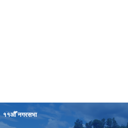
११औँ नगरसभा