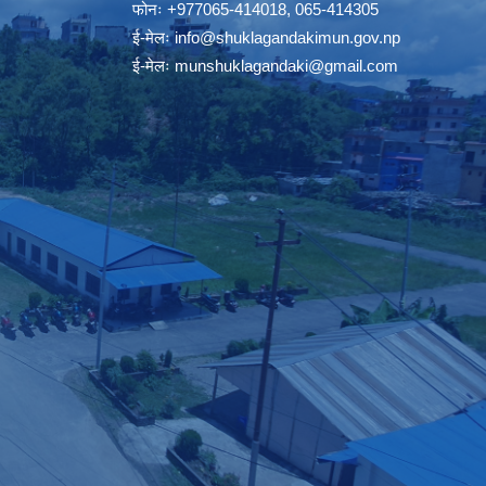
फोनः
+977065-414018
,
065-414305
ई-मेलः
info@shuklagandakimun.gov.np
ई-मेलः
munshuklagandaki@gmail.com