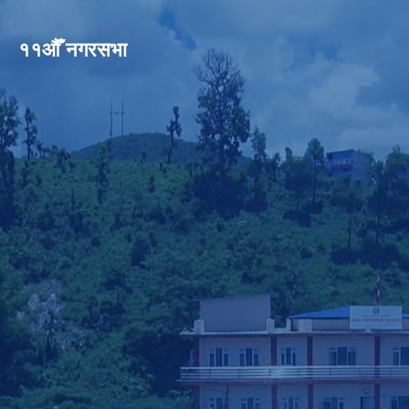
११औँ नगरसभा