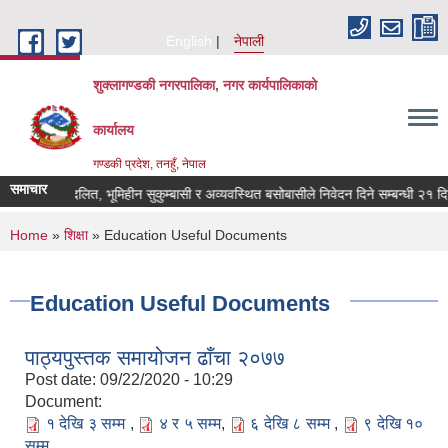
Skip to main content
English
नेपाली
शुक्लागण्डकी नगरपालिका, नगर कार्यपालिकाको
कार्यालय
गण्डकी प्रदेश, तनहुँ, नेपाल
समाचार
भूमिहीन दलित, भूमिहीन सुकुम्बासी र अव्यवस्थित बसोबासीले निवेदन दिने सम्बन्धी २१ दिने 
You are here
Home
»
शिक्षा
» Education Useful Documents
Education Useful Documents
पाठ्यपुस्तक समायोजन ढाँचा २०७७
Post date:
09/22/2020 - 10:29
Document:
१ देखि ३ सम्म
,
४ र ५ सम्म
,
६ देखि ८ सम्म
,
९ देखि १०
सम्म