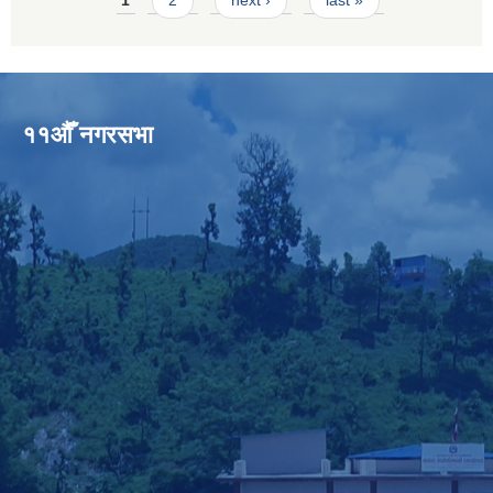
११औँ नगरसभा