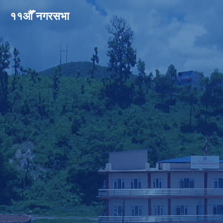
११औँ नगरसभा