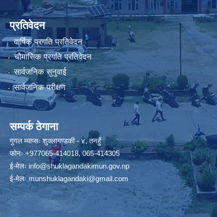
प्रतिवेदन
वार्षिक प्रगति प्रतिवेदन
चौमासिक प्रगति प्रतिवेदन
सार्वजनिक सुनुवाई
सार्वजनिक परीक्षण
सम्पर्क ठेगाना
गुगल म्याप्सः
शुक्लागण्डकी - ४, तनहुँ
फोनः
+977065-414018
,
065-414305
ई-मेलः
info@shuklagandakimun.gov.np
ई-मेलः
munshuklagandaki@gmail.com