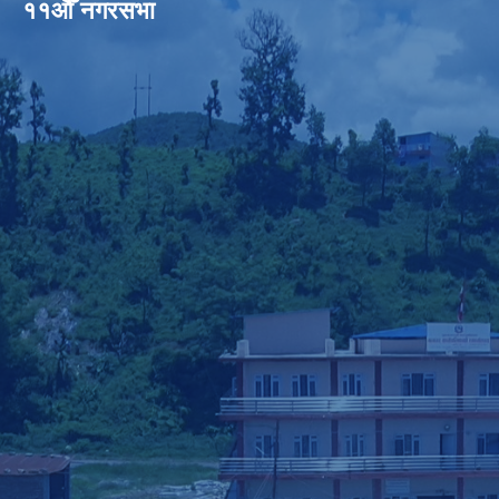
११औँ नगरसभा