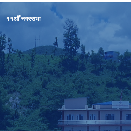
११औँ नगरसभा