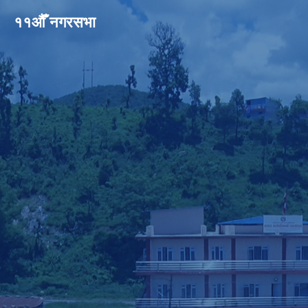
११औँ नगरसभा