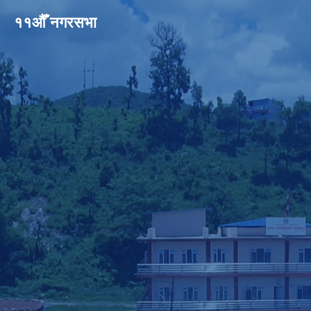
११औँ नगरसभा