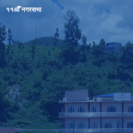
११औँ नगरसभा