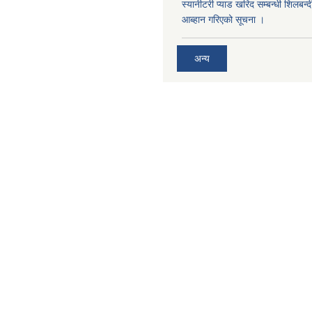
स्यानीटरी प्याड खरिद सम्बन्धी शिलबन्
आब्हान गरिएको सूचना ।
अन्य