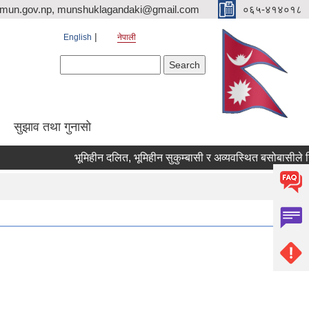
imun.gov.np, munshuklagandaki@gmail.com
०६५-४१४०१८
English
नेपाली
Search form
Search
सुझाव तथा गुनासो
भूमिहीन दलित, भूमिहीन सुकुम्बासी र अव्यवस्थित बसोबासीले निवेदन द