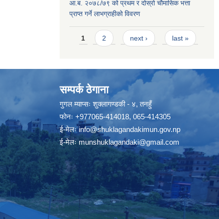
आ.ब. २०७८/७९ को प्रथम र दोस्रो चौमासिक भत्ता
प्राप्त गर्ने लाभग्राहीको विवरण
Pages
1
2
next ›
last »
सम्पर्क ठेगाना
गुगल म्याप्सः
शुक्लागण्डकी - ४, तनहुँ
फोनः
+977065-414018
,
065-414305
ई-मेलः
info@shuklagandakimun.gov.np
ई-मेलः
munshuklagandaki@gmail.com