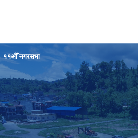
११औँ नगरसभा