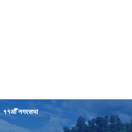
११औँ नगरसभा