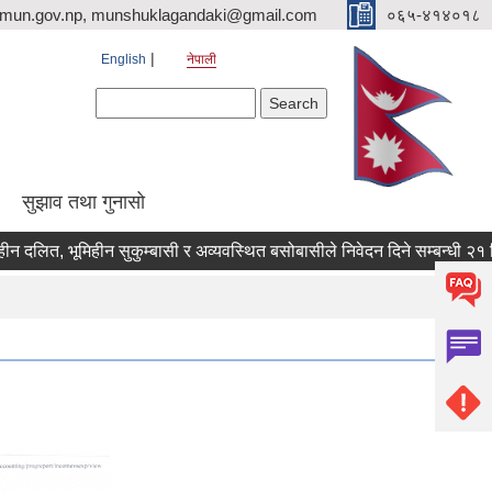
imun.gov.np, munshuklagandaki@gmail.com
०६५-४१४०१८
English
नेपाली
Search form
Search
सुझाव तथा गुनासो
त, भूमिहीन सुकुम्बासी र अव्यवस्थित बसोबासीले निवेदन दिने सम्बन्धी २१ दिने सू