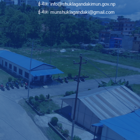
ई-मेलः
info@shuklagandakimun.gov.np
ई-मेलः
munshuklagandaki@gmail.com