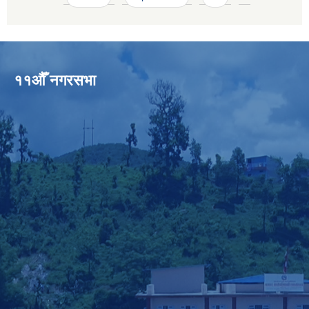
११औँ नगरसभा