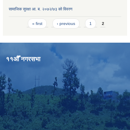
सामाजिक सुरक्षा आ. ब. २०७२/७३ को विवरण
Pages
« first
‹ previous
1
2
११औँ नगरसभा