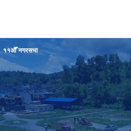
११औँ नगरसभा