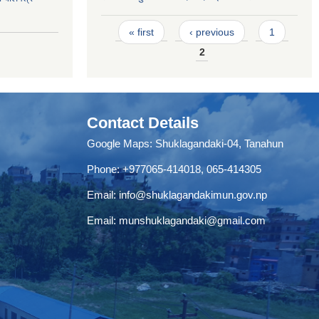
Pages
« first
‹ previous
1
2
Contact Details
Google Maps:
Shuklagandaki-04, Tanahun
Phone:
+977065-414018
,
065-414305
Email:
info@shuklagandakimun.gov.np
Email:
munshuklagandaki@gmail.com