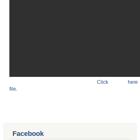
Click h
file.
Facebook