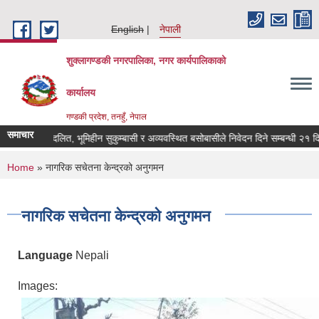
Skip to main content
English
नेपाली
शुक्लागण्डकी नगरपालिका, नगर कार्यपालिकाको
कार्यालय
गण्डकी प्रदेश, तनहुँ, नेपाल
समाचार
भूमिहीन दलित, भूमिहीन सुकुम्बासी र अव्यवस्थित बसोबासीले निवेदन दिने सम्बन्धी २१ दिने 
You are here
Home
» नागरिक सचेतना केन्द्रको अनुगमन
नागरिक सचेतना केन्द्रको अनुगमन
Language
Nepali
Images: