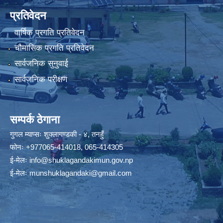
प्रतिवेदन
वार्षिक प्रगति प्रतिवेदन
चौमासिक प्रगति प्रतिवेदन
सार्वजनिक सुनुवाई
सार्वजनिक परीक्षण
सम्पर्क ठेगाना
गुगल म्याप्सः
शुक्लागण्डकी - ४, तनहुँ
फोनः
+977065-414018
,
065-414305
ई-मेलः
info@shuklagandakimun.gov.np
ई-मेलः
munshuklagandaki@gmail.com