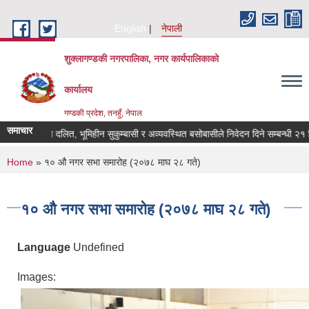
Skip to main content
English
नेपाली
शुक्लागण्डकी नगरपालिका, नगर कार्यपालिकाको
कार्यालय
गण्डकी प्रदेश, तनहुँ, नेपाल
समाचार
भूमिहीन दलित, भूमिहीन सुकुम्बासी र अव्यवस्थित बसोबासीले निवेदन दिने सम्बन्धी २१ दिने
You are here
Home
» १० औ नगर सभा समारोह (२०७८ माघ २८ गते)
१० औ नगर सभा समारोह (२०७८ माघ २८ गते)
Language
Undefined
Images: