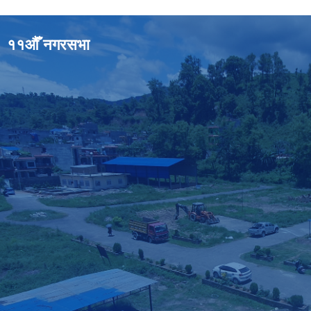
११औँ नगरसभा