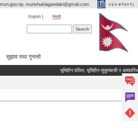
imun.gov.np, munshuklagandaki@gmail.com
०६५-४१४०१८
English
नेपाली
Search form
Search
सुझाव तथा गुनासो
भूमिहीन दलित, भूमिहीन सुकुम्बासी र अव्यवस्थित बस